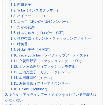
1.1.
西川史子
1.2.
Yuka（インスタグラマー）
1.3.
ハイヒールモモコ
1.4.
よっこ（あいのり歴代メンバー）
1.5.
たかの友梨
1.6.
はあちゅう（ブロガー・作家）
1.7.
住谷杏奈（タレント・ファッションデザイナー）
1.8.
叶美香
1.9.
鈴木由美子（漫画家）
1.10.
cece(youtuber・メイクアップアーティスト)
1.11.
立花亜野芽（ファッションモデル・DJ）
1.12.
上ノ宮絵理沙（ファッションモデル）
1.13.
三浦万里子（モデル・タレント）
1.14.
本田麻里絵（モデル）
1.15.
近藤英恵（フリーアナウンサー）
1.16.
Chiaki（Youtuber）
2.
まとめ：アイラインアートメイクを入れている芸能人は
少なくない