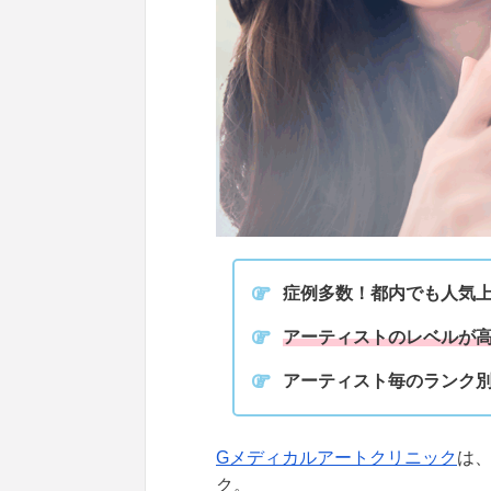
症例多数
！都内でも
人気
アーティストのレベルが
アーティスト毎のランク
Gメディカルアートクリニック
は
ク。