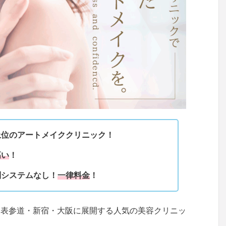
上位のアートメイククリニック
！
高い
！
別システムなし！
一律料金
！
、表参道・新宿・大阪に展開する人気の美容クリニッ