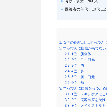
有効回答数：500人
回答者の年代：10代 1.2％／
1.
女性の8割以上はすっぴん
2.
すっぴんに自信がもてない
2.1.
1位 肌全体
2.2.
2位 目・目元
2.3.
3位 眉
2.4.
4位 鼻
2.5.
5位 唇・口元
2.6.
6位 頬
3.
すっぴんに自信をもつため
3.1.
1位 スキンケアにこ
3.2.
2位 美容医療を受け
3.3.
3位 メイクスキルを